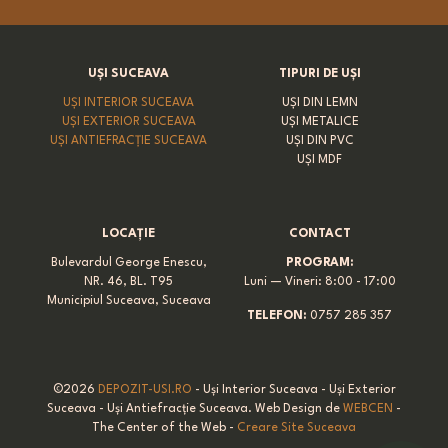
UȘI SUCEAVA
TIPURI DE UȘI
UȘI INTERIOR SUCEAVA
UȘI DIN LEMN
UȘI EXTERIOR SUCEAVA
UȘI METALICE
UȘI ANTIEFRACȚIE SUCEAVA
UȘI DIN PVC
UȘI MDF
LOCAȚIE
CONTACT
Bulevardul George Enescu,
PROGRAM:
NR. 46, BL. T95
Luni — Vineri: 8:00 - 17:00
Municipiul Suceava, Suceava
TELEFON:
0757 285 357
©
2026
DEPOZIT-USI.RO
- Uși Interior Suceava - Uși Exterior
Suceava - Uși Antiefracție Suceava. Web Design de
WEBCEN
-
The Center of the Web -
Creare Site Suceava